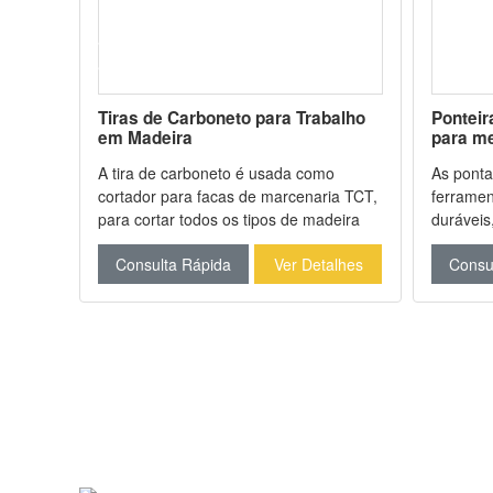
eto
Tiras de Carboneto para Trabalho
Ponteir
em Madeira
para me
m
A tira de carboneto é usada como
As ponta
de
cortador para facas de marcenaria TCT,
ferramen
TCT. As
para cortar todos os tipos de madeira
duráveis
ple
original, madeira dura, HDF, MDF,
várias ou
lhes
Consulta Rápida
Ver Detalhes
Consu
os os
compensado, aglomerado, placa
selecion
a
laminada, material composto, grama,
adequado
alumínio e metais. Ela
específi