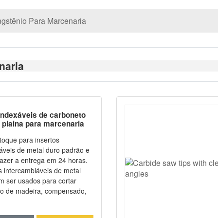
gstênio Para Marcenaria
naria
 indexáveis de carboneto
 plaina para marcenaria
neto)
oque para insertos
áveis de metal duro padrão e
azer a entrega em 24 horas.
s intercambiáveis de metal
 ser usados para cortar
o de madeira, compensado,
sistência dimensional pode ser
Aresta de corte forte, fácil de