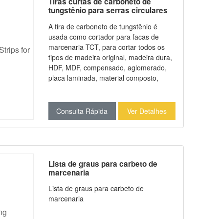
Tiras curtas de carboneto de
tungstênio para serras circulares
A tira de carboneto de tungstênio é
usada como cortador para facas de
marcenaria TCT, para cortar todos os
tipos de madeira original, madeira dura,
HDF, MDF, compensado, aglomerado,
placa laminada, material composto,
grama, alumínio e metais. Ela oferece
desempenho muito superior ao aço
rápido (HSS).
Consulta Rápida
Ver Detalhes
Lista de graus para carbeto de
marcenaria
Lista de graus para carbeto de
marcenaria