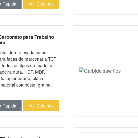
 suas desempenadeiras e
a Rápida
Ver Detalhes
plainamento suave, 2 ou 4
izáveis, todos com o mesmo
mpenho.
Carboneto para Trabalho
ira
metal duro é usada como
ara facas de marcenaria TCT
r todos os tipos de madeira
madeira dura, HDF, MDF,
o, aglomerado, placa
material composto, grama,
 metais. Ela pode oferecer
o muito superior ao aço
S). As tiras de metal duro têm
a Rápida
Ver Detalhes
rísticas de alta dureza a
a soldabilidade e alta
a ao desgaste.