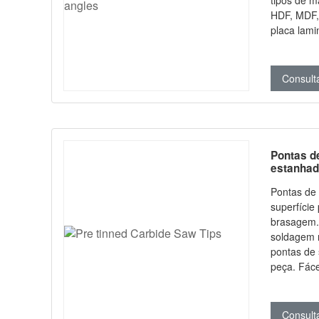
tipos de m
HDF, MDF,
placa lami
grama, alu
desempenh
rápido (HS
Consult
Pontas de
estanha
Pontas de 
superfície
brasagem. Geralmente usadas 
soldagem 
pontas de 
peça. Fáceis de manusear: basta
aquecer as
manualmen
necessida
Consult