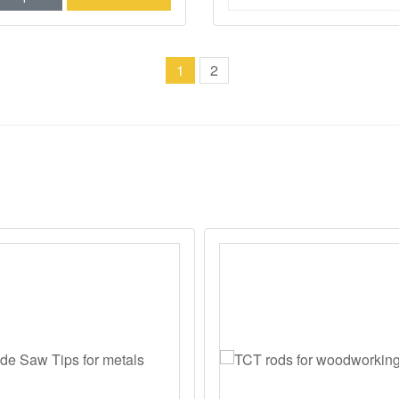
rande. Disponíveis em muitos
aqui
1
2