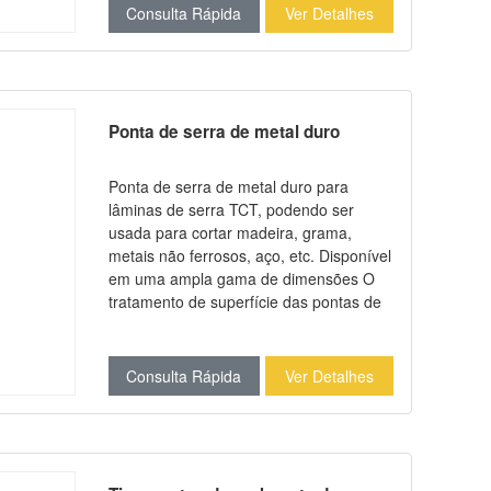
como K01, K05, K10, K20, K30, P25, etc.
Consulta Rápida
Ver Detalhes
Temos nossa própria linha de produção
de moldes para fabricar sob medida
qualquer tamanho de acordo com seus
desenhos ou amostras.
Ponta de serra de metal duro
Ponta de serra de metal duro para
lâminas de serra TCT, podendo ser
usada para cortar madeira, grama,
metais não ferrosos, aço, etc. Disponível
em uma ampla gama de dimensões O
tratamento de superfície das pontas de
serra de metal duro pode ser jateamento
de areia, revestimento de níquel ou pré-
estanhagem com solda de prata Temos
Consulta Rápida
Ver Detalhes
nossa própria linha de produção de
moldes para fabricar sob medida
qualquer tamanho de acordo com seus
desenhos ou amostras.