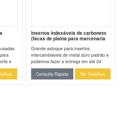
a
Insertos indexáveis de carboneto
Ponte
(facas de plaina para marcenaria
com â
em carboneto)
 usadas
Grande estoque para insertos
Ponta 
 para
intercambiáveis de metal duro padrão e
ângulo
orte e
podemos fazer a entrega em até 24
metal 
ungstênio
horas. Os insertos intercambiáveis de
pontas
talhes
Consulta Rápida
Ver Detalhes
Cons
stente ao
metal duro podem ser usados para
são es
a
cortar aglomerado de partículas de
tipos 
ente
madeira, compensado, etc. A
compost
consistência do dime
Difere