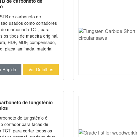
TB de carboneto de
io
 STB de carboneto de
o são usados como cortadores
 de marcenaria TCT, para
s os tipos de madeira original,
ura, HDF, MDF, compensado,
, placa laminada, material
grama, alumínio e metais.
ecem desempenho muito
o aço rápido (HSS).
a Rápida
Ver Detalhes
carboneto de tungstênio
los
carboneto de tungstênio é
 cortador para facas de
 TCT, para cortar todos os