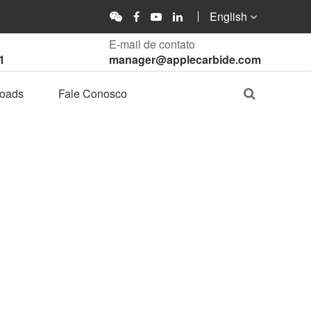
English
E-mail de contato
1
manager@applecarbide.com
oads
Fale Conosco