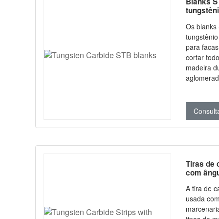
Blanks S
tungstên
Os blanks
tungstêni
para facas
cortar todo
madeira d
aglomerado
composto, 
Eles ofer
superior a
Consult
Tiras de 
com ângu
A tira de 
usada como
marcenaria