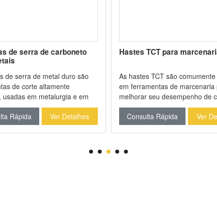
as de serra de carboneto
Hastes TCT para marcenari
tais
s de serra de metal duro são
As hastes TCT são comumente
tas de corte altamente
em ferramentas de marcenaria
, usadas em metalurgia e em
melhorar seu desempenho de c
tras indústrias. É essencial
durabilidade. O carboneto de t
lta Rápida
Ver Detalhes
Consulta Rápida
Ver De
ar o grau e a geometria
é um material muito duro e resi
s de metal duro para o metal
desgaste, tornando-o ideal par
co e a aplicação de corte
aplicações de corte, especialm
quando