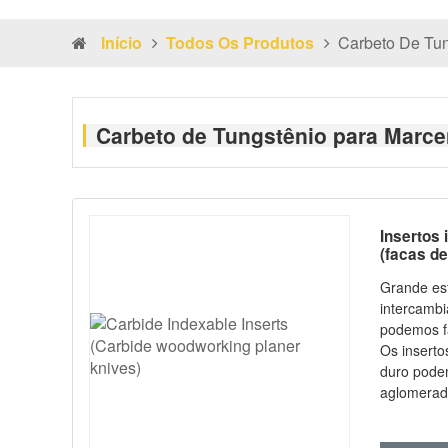
Início
Todos Os Produtos
Carbeto De Tun
Carbeto de Tungstênio para Marce
Insertos
(facas de
em carbo
Grande est
intercambi
podemos f
Os inserto
duro podem
aglomerad
etc. A con
garantida. 