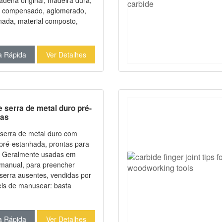
adeira original, madeira dura,
 compensado, aglomerado,
nada, material composto,
mínio e metais. Ela oferece
o muito superior ao aço
S).
a Rápida
Ver Detalhes
 serra de metal duro pré-
das
serra de metal duro com
 pré-estanhada, prontas para
em
manual, para preencher
serra ausentes, vendidas por
 pontas e adicioná-las
te à máquina, sem
de de soldá-las com uma
a Rápida
Ver Detalhes