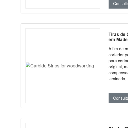
substituir
Consult
plainas. A
lados util
bom dese
Tiras de 
em Made
A tira de 
cortador p
para corta
original, 
compensad
laminada, 
alumínio e
desempenh
rápido (HS
Consult
as caracte
quente, bo
resistênci