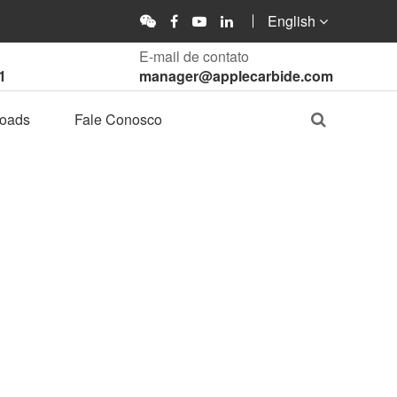
English
E-mail de contato
1
manager@applecarbide.com
oads
Fale Conosco