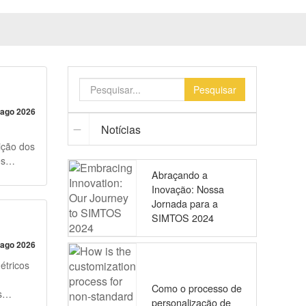
Pesquisar
 ago 2026
Notícias
es
Abraçando a
o de
Inovação: Nossa
nte
Jornada para a
SIMTOS 2024
as
s
 ago 2026
opo com
étricos
s
Como o processo de
de forma
personalização de
tos CNC