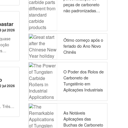
baixo
peças de carboneto
s
a
não padronizadas
o a se
difere dos produtos
entos
de carboneto padrão
eça após
bastar
8 jul 2026
ou peça
o o
 quase
Ótimo começo após o
vidades
acos
moção
feriado do Ano Novo
nos:
Os
Chinês
e placas
ensional
oável
O Poder dos Rolos de
Carboneto de
te,
o
Tungstênio em
e corte,
2 jul 2026
Aplicações Industriais
e tipo
. Três
à base
s pela
As Notáveis
terial
imos
, tiras
Aplicações das
Buchas de Carboneto
ibindo