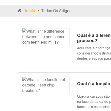
Início
Todos Os Artigos
Qual é a difere
grossos?
Aqui está a diferença
considerando estrutura, d
dentes e espaço par
ondulados e maiores 
cavacos de grande vo
dispostos, com passo estr
remoção de material 
Qual é a função
aceitam profundidade
aderentes, incluindo 
dentes de milho fino
Quebra-cavacos são 
remoção agressiva de metal. 3. Resistência a choques e propriedade 
na face de saída de p
ferramentas de dente
funcionais essenciais no corte de metais: Que
estável durante cort