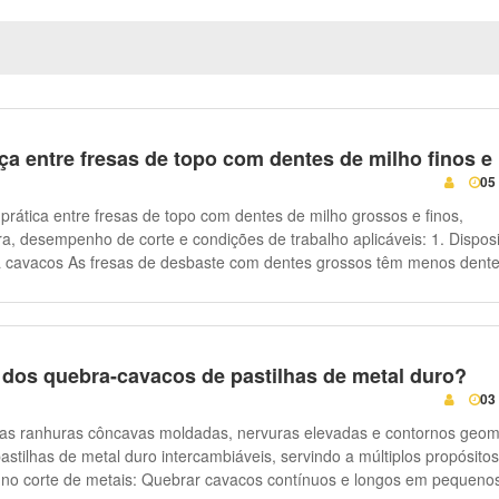
nça entre fresas de topo com dentes de milho finos e
05
 prática entre fresas de topo com dentes de milho grossos e finos,
esempenho de corte e condições de trabalho aplicáveis: 1. Disposição dos
a cavacos As fresas de desbaste com dentes grossos têm menos dent
espaços entre eles. O maior espaço das caneluras facilita o alojament
lume. Os tipos de dentes finos contêm dentes de milho mais densame
eito. Seu espaço para retenção de cavacos é limitado. 2. Capacidade de
As fresas de dentes grossos são projetadas para desbaste pesado. El
 dos quebra-cavacos de pastilhas de metal duro?
 de corte elevada, avanço rápido e lidam bem com metais não ferroso
03
ligas de alumínio, para evitar entupimento de cavacos. As fresas de t
s são feitas para semi-acabamento com carga leve e média, em vez de
as ranhuras côncavas moldadas, nervuras elevadas e contornos geom
antivibração Cada dente em
astilhas de metal duro intercambiáveis, servindo a múltiplos propósito
s grossos possui maior rigidez e resistência a impactos. Elas operam 
brar cavacos contínuos e longos em pequenos
e interrompido, usinagem de peças brutas irregulares e em equipamen