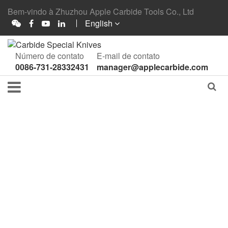
Bem-vindo à Zhuzhou Apple Carbide Tools Co., Ltd
English
Número de contato
E-mail de contato
0086-731-28332431
manager@applecarbide.com