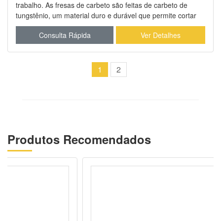
trabalho. As fresas de carbeto são feitas de carbeto de
tungstênio, um material duro e durável que permite cortar
efetivamente uma ampla gama de materiais, incluindo
Consulta Rápida
Ver Detalhes
metais, plásticos e compósitos.
1
2
Produtos Recomendados