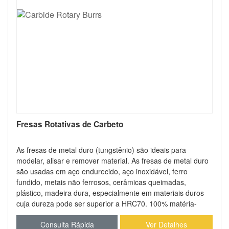
Fresas Rotativas de Carbeto
As fresas de metal duro (tungstênio) são ideais para
modelar, alisar e remover material. As fresas de metal duro
são usadas em aço endurecido, aço inoxidável, ferro
fundido, metais não ferrosos, cerâmicas queimadas,
plástico, madeira dura, especialmente em materiais duros
cuja dureza pode ser superior a HRC70. 100% matéria-
prima virgem. Soldagem com prata. Uso de centro de
Consulta Rápida
Ver Detalhes
usinagem para garantir precisão e afiação. Aconselhamento