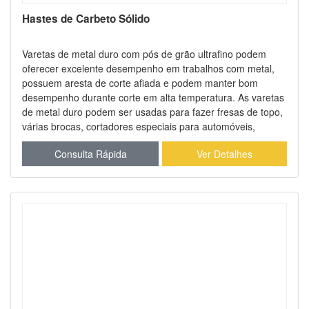
Hastes de Carbeto Sólido
Varetas de metal duro com pós de grão ultrafino podem
oferecer excelente desempenho em trabalhos com metal,
possuem aresta de corte afiada e podem manter bom
desempenho durante corte em alta temperatura. As varetas
de metal duro podem ser usadas para fazer fresas de topo,
várias brocas, cortadores especiais para automóveis,
cortadores especiais para motores, relojoaria, cortadores
Consulta Rápida
Ver Detalhes
especiais de processamento, fresas verticais integrais,
buris, etc. Grande estoque disponível para todas as varetas
padrão retificadas e não retificadas.